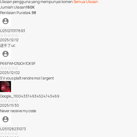
Ulasan pengguna yang mempunyai komen
Semua Ulasan
Jumlah Ulasan
160K
Penilaian Purata
4.98
U251211317893
Buruk
2025/12/12
进不了uc
P66FWH2tbOn1OK9F
Cemerlan
2025/12/02
g
S'il vous plaît rendre moi l'argent
Google_110043374934524743469
Buruk
2025/11/30
Never receive my code
U251128231073