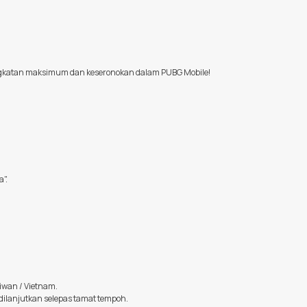
ingkatan maksimum dan keseronokan dalam PUBG Mobile!
".
aiwan / Vietnam.
 dilanjutkan selepas tamat tempoh.