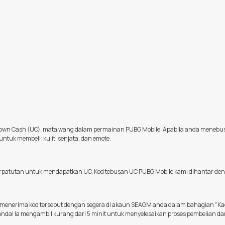
known Cash (UC), mata wang dalam permainan PUBG Mobile. Apabila anda menebu
k membeli: kulit, senjata, dan emote.
erpatutan untuk mendapatkan UC. Kod tebusan UC PUBG Mobile kami dihantar de
menerima kod tersebut dengan segera di akaun SEAGM anda dalam bahagian "Kad
da! Ia mengambil kurang dari 5 minit untuk menyelesaikan proses pembelian da