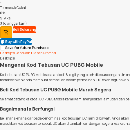
×
Termasuk Cukai
0%
STARs
3
(dianggarkan)
Beli Sekarang
Tambah ke Troli
Buy with PayPal
Save for future Purchase
Deskripsi
Panduan
Ulasan
Promosi
Deskripsi
Mengenai Kod Tebusan UC PUBG Mobile
Kod tebusan UC PUBG Mobile adalah kod 18-digit yang boleh ditebus dengan Un
membolehkan anda membuat pembelian dalam permainan. UC boleh digunakan untu
Beli Kod Tebusan UC PUBG Mobile Murah Segera
Selamat datang ke kedai UC PUBG Mobile kami! Kami menjadikan ia mudah dan b
Bagaimana Ia Berfungsi
Beli mana-mana daripada denominasi kod tebusan UC kami di bawah. Anda akan 
masukkan kod tebusan tersebut. UC akan ditambahkan dengan segera ke akaun an