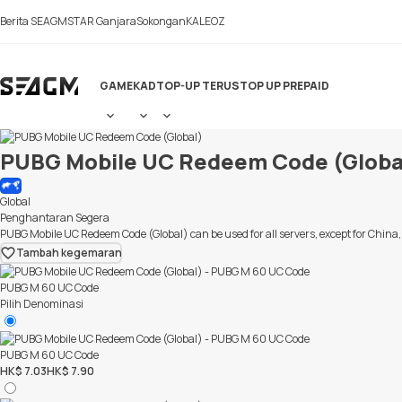
Chat Langsung
Berita SEAGM
STAR Ganjara
Sokongan
KALEOZ
GAME
KAD
TOP-UP TERUS
TOP UP PREPAID
PUBG Mobile UC Redeem Code (Globa
Global
Penghantaran Segera
PUBG Mobile UC Redeem Code (Global) can be used for all servers, except for China
Tambah kegemaran
PUBG M 60 UC Code
Pilih Denominasi
PUBG M 60 UC Code
HK$ 7.03
HK$ 7.90