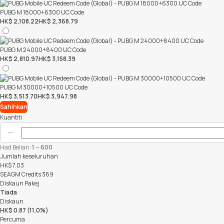
PUBG M 18000+6300 UC Code
HK$ 2,108.22
HK$ 2,368.79
PUBG M 24000+8400 UC Code
HK$ 2,810.97
HK$ 3,158.39
PUBG M 30000+10500 UC Code
HK$ 3,513.70
HK$ 3,947.98
Sahihkan
Kuantiti
Had Belian:
1
~
600
Jumlah keseluruhan
HK$
7.03
SEAGM Credits
369
Diskaun Pakej
Tiada
Diskaun
HK$ 0.87 (11.0%)
Percuma