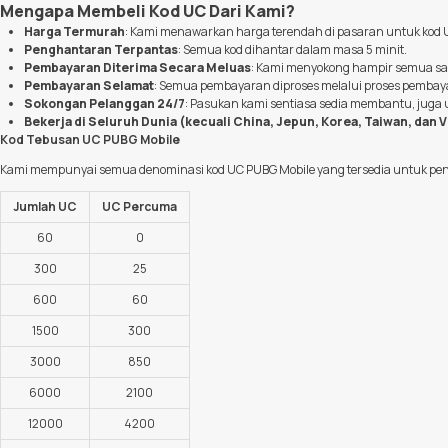
Mengapa Membeli Kod UC Dari Kami?
Harga Termurah
: Kami menawarkan harga terendah di pasaran untuk kod 
Penghantaran Terpantas
: Semua kod dihantar dalam masa 5 minit.
Pembayaran Diterima Secara Meluas
: Kami menyokong hampir semua s
Pembayaran Selamat
: Semua pembayaran diproses melalui proses pembay
Sokongan Pelanggan 24/7
: Pasukan kami sentiasa sedia membantu, juga
Bekerja di Seluruh Dunia (kecuali China, Jepun, Korea, Taiwan, dan 
Kod Tebusan UC PUBG Mobile
Kami mempunyai semua denominasi kod UC PUBG Mobile yang tersedia untuk pe
Jumlah UC
UC Percuma
60
0
300
25
600
60
1500
300
3000
850
6000
2100
12000
4200