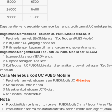
18000
6300
24000
8400
30000
10500
Dapatkan tier yang sesuai dengan keperluan anda. Lebih banyak UC untuk pen
Bagaimana Membeli Kod Tebusan UC PUBG Mobile di SEAGM
Pergi ke laman web SEAGM dan cari "Kod Tebusan PUBG Mobile".
Pilih jumlah UC yang ingin anda beli.
Pilih kaedah pembayaran pilihan anda dan lengkapkan transaksi.
Bagaimana Mengambil Kod Tebusan UC PUBG Mobile dari SEAGM
Log masuk ke akaun SEAGM anda.
Klik pada bahagian "Kad Saya".
Kod Tebusan UC PUBG Mobile akan disenaraikan di bawah bahagian "Kad Saya
Panduan
Cara Menebus Kod UC PUBG Mobile
Pergi ke laman web tebusan rasmi PUBG Mobile UC
Midasbuy
.
Masukkan ID Pemain anda.
Masukkan kod tebusan UC 18-digit.
Sahkan tebusan tersebut.
Nota
Produk ini tidak berlaku untuk pelayan PUBG Mobile China / Jepun / Korea / T
Produk ini sah selama satu tahun dan tidak boleh dikembalikan, diganti, atau