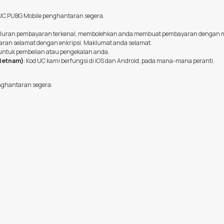
UC PUBG Mobile penghantaran segera.
aluran pembayaran terkenal, membolehkan anda membuat pembayaran dengan
aran selamat dengan enkripsi. Maklumat anda selamat.
 untuk pembelian atau pengekalan anda.
Vietnam)
: Kod UC kami berfungsi di iOS dan Android, pada mana-mana peranti.
nghantaran segera: