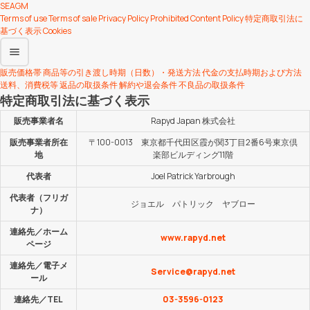
SEAGM
Terms of use
Terms of sale
Privacy Policy
Prohibited Content Policy
特定商取引法に
基づく表示
Cookies
menu
販売価格帯
商品等の引き渡し時期（日数）・発送方法
代金の支払時期および方法
送料、消費税等
返品の取扱条件
解約や退会条件
不良品の取扱条件
特定商取引法に基づく表示
販売事業者名
Rapyd Japan 株式会社
販売事業者所在
〒100-0013 東京都千代田区霞が関3丁目2番6号東京倶
地
楽部ビルディング11階
代表者
Joel Patrick Yarbrough
代表者（フリガ
ジョエル パトリック ヤブロー
ナ）
連絡先／ホーム
www.rapyd.net
ページ
連絡先／電子メ
Service@rapyd.net
ール
連絡先／TEL
03-3596-0123