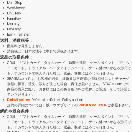
Mini Stop
WebMoney
LINE Pay
FamiPay
Merpay
PayEasy
Bank Transfer
送料、消費税等：
配送料は発生しません。
消費税は、日本の法令に準じて課税されます。
返品の取扱条件：
CD鍵、ギフトカード、タイムカード、時間の延長、ゲームポイント、プリペ
イドカード、トライアル・ベータアイテムコード、ゲーム鍵のいかなる形式で
も、アカウントで購入された後は、返品、交換には応じられません。
SEAGM.comでは、お客様の過失、虚偽又は不正確な情報提供によりチャージ
金額に損害、遺失、誤りが生じた場合、責任は負いません。SEAGM.comでの
商品の購入に際し、お客様にはこの免責条項をご理解、ご認識、そして許諾し
ていただきます。
Detail policy
. Refer to the Return Policy section
規約の詳細については、以下ウエブサイトの
Return Policy
をご参照下さい。
解約や退会条件：
CD鍵、ギフトカード、タイムカード、時間の延長、ゲームポイント、プリペ
イドカード、トライアル／ベータアイテムコード、ゲーム鍵のいかなる形式で
も、アカウントで購入された後は、返品、取消には応じられません。