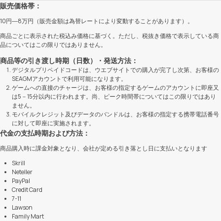
販売価格帯：
10円―8万円（販売金額は為替レートにより変動することがあります）。
商品ごとに表示された税込み価格に基づく。ただし、税抜き価格で表示している商
品についてはこの限りではありません。
商品等の引き渡し時期（日数）・発送方法：
デジタルプリペイドコードは、ウエブサイトでの購入が完了し次第、お客様の
SEAGMアカウントで利用可能になります。
ゲームへの直接のチャージは、お客様の指定するゲームのアカウントに即座又
は5－15分以内に行われます。尚、ピーク時間帯についてはこの限りではあり
ません。
モバイルクレジット及びデータのバンドルは、お客様の指定する携帯電話番号
に対して即座に実施されます。
代金の支払時期および方法：
商品購入時に課金対象となり、会社が定める引き落とし日に支払いとなります
Skrill
Neteller
PayPal
Credit Card
7-11
Lawson
Family Mart