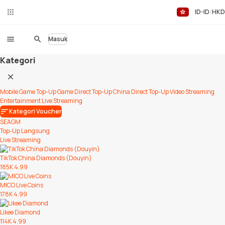
ID-ID
HKD
Ch
at
Lan
Masuk
gsu
ng
Kategori
Mobile Game Top-Up
Game Direct Top-Up
China Direct Top-Up
Video Streaming
Entertainment
Live Streaming
Kategori Voucher
SEAGM
Top-Up Langsung
Live Streaming
TikTok China Diamonds (Douyin)
185K
4.99
MICO Live Coins
178K
4.99
Likee Diamond
114K
4.99