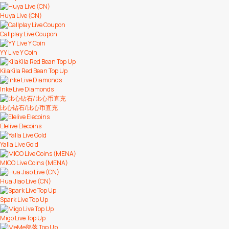
Huya Live (CN)
Callplay Live Coupon
YY Live Y Coin
KilaKila Red Bean Top Up
Inke Live Diamonds
比心钻石/比心币直充
Elelive Elecoins
Yalla Live Gold
MICO Live Coins (MENA)
Hua Jiao Live (CN)
Spark Live Top Up
Migo Live Top Up