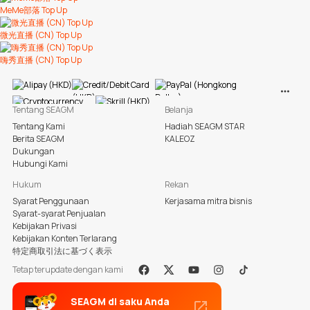
MeMe部落 Top Up
微光直播 (CN) Top Up
嗨秀直播 (CN) Top Up
Lihat L
Tentang SEAGM
Belanja
Tentang Kami
Hadiah SEAGM STAR
Berita SEAGM
KALEOZ
Dukungan
Hubungi Kami
Hukum
Rekan
Syarat Penggunaan
Kerjasama mitra bisnis
Syarat-syarat Penjualan
Kebijakan Privasi
Kebijakan Konten Terlarang
特定商取引法に基づく表示
Tetap terupdate dengan kami
Facebook
X
Youtube
Instagram
Tiktok
SEAGM di saku Anda