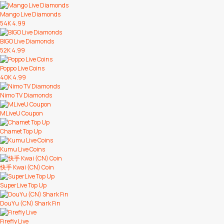
Mango Live Diamonds
54K
4.99
BIGO Live Diamonds
52K
4.99
Poppo Live Coins
40K
4.99
Nimo TV Diamonds
MLiveU Coupon
Chamet Top Up
Kumu Live Coins
快手 Kwai (CN) Coin
SuperLive Top Up
DouYu (CN) Shark Fin
Firefly Live